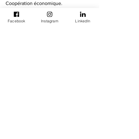
Coopération économique. 
  Pour plus d'informations sur cet 
événement, veuillez contacter : 
Facebook
Instagram
LinkedIn
CEDEAO Col Abdourahmane Dieng 
chef de la division de la sécurité 
régionale ; Direction Maintien de la Paix 
& Sécurité Régionale Commission de la 
CEDEAO Courriel : aresdieng@yahoo.fr 
ou 
adieng@ecowas.int
GIZ Subetta Chansa, Conseiller 
technique, GIZ - Projet d'opérations 
d'architecture de paix et de sécurité de 
la CEDEAO (ESPAO) E-mail :  
subetta.chansa@giz.de   
Photo (diapo):