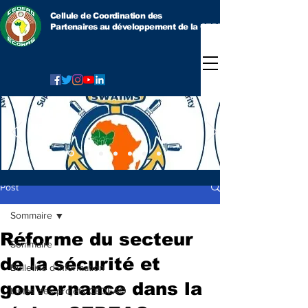
Cellule de Coordination des
Partenaires au développement
de la CEDEAO
Post
Sommaire
Réforme du secteur
Sommaire
de la sécurité et
Bulletins d'information
gouvernance dans la
Listes des projets CEDEAO