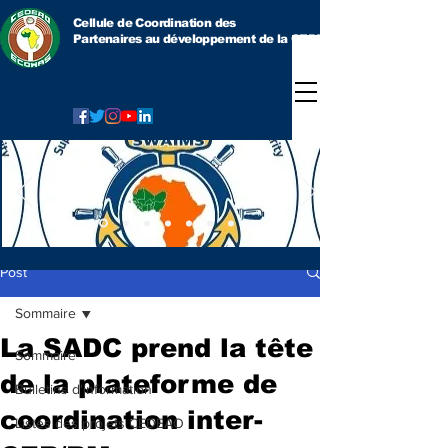
Cellule de Coordination des
Partenaires au développement
de la CEDEAO
Post
Sommaire
La SADC prend la tête
Sommaire
de la plateforme de
Bulletins d'information
coordination inter-
Listes des projets CEDEAO