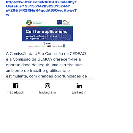
https://twitter.com/RAOSUFundedbyE
U/status/1531561428922015744?
s=20&t=R2RNqK4qcdAtGOwcHwxvT
w
A Comissão da UE, a Comissão da CEDEAO
e a Comissão da UEMOA oferecem-lhe a
oportunidade de seguir uma carreira num
ambiente de trabalho gratificante e
estimulante, com grandes oportunidades de
aprendizagem e desenvolvimento. Além da
perspectiva de construir carreira em sua
Facebook
Instagram
LinkedIn
área de atuação
Clique no link de cada instituição para
acessar a seção de carreiras
Boa sorte
Seção Carreiras na UE:
https://eeas.europa.eu/delegations/nigeria/ar