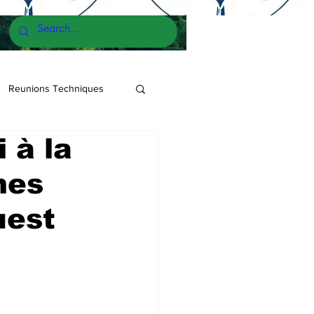
Reunions Techniques
 à la
mes
uest