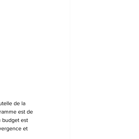
elle de la 
gramme est de 
 budget est 
vergence et 