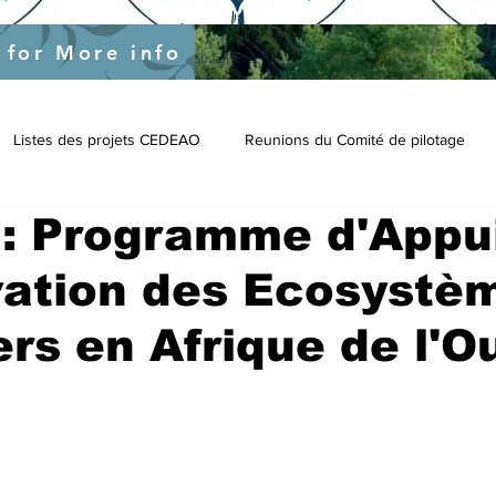
s
 for More info
nal-support-to-ecowas-specific-objective-1-and-3
Listes des projets CEDEAO
Reunions du Comité de pilotage
: Programme d'Appui
vation des Ecosystè
ers en Afrique de l'O