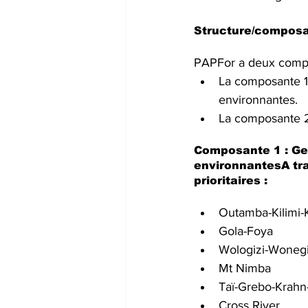
Structure/compos
PAPFor a deux compo
La composante 1 
environnantes.
La composante 2 
Composante 1 : Ges
environnantesA tra
prioritaires :
Outamba-Kilimi-K
Gola-Foya
Wologizi-Wonegi
Mt Nimba
Taï-Grebo-Krahn
Cross River