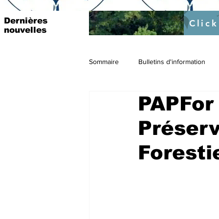
Lancement officiel du projet ISE prévu pour le 4 Mar
Dernières
Click
https://fr.raosupportcellecowas.com/post/institutio
nouvelles
Sommaire
Bulletins d'information
PAPFor 
Préser
Foresti