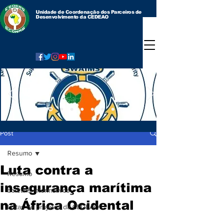
Unidade de Coordenação dos Parceiros de
Desenvolvimento da CEDEAO
Post
Resumo
Luta contra a
Resumo
insegurança marítima
boletins informativos
na África Ocidental
Listas de projetos da CEDEAO