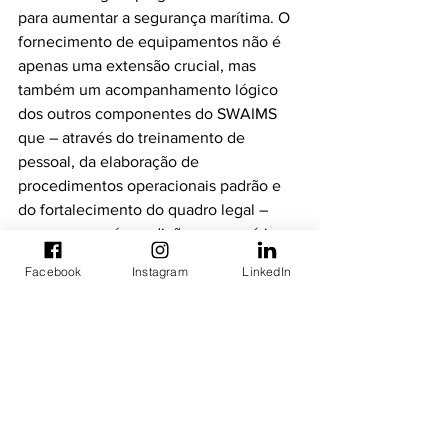
para aumentar a segurança marítima. O 
fornecimento de equipamentos não é 
apenas uma extensão crucial, mas 
também um acompanhamento lógico 
dos outros componentes do SWAIMS 
que – através do treinamento de 
pessoal, da elaboração de 
procedimentos operacionais padrão e 
do fortalecimento do quadro legal – 
geraram as pré-condições necessárias 
para uma eficiência e uso eficaz do 
Facebook
Instagram
LinkedIn
equipamento. Além do Camões, outros 
parceiros de implementação da 
SWAIMS que asseguram estas várias 
pré-condições são o Institut de sécurité 
marítimo inter-regional na Costa do 
Marfim, a Universidade Marítima 
Regional no Gana, o Grupo de Acção 