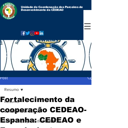
Unidade de Coordenação dos Parceiros de
Desenvolvimento da CEDEAO
Post
Resumo
Fortalecimento da
Resumo
cooperação CEDEAO-
boletins informativos
Espanha: CEDEAO e
Listas de projetos da CEDEAO