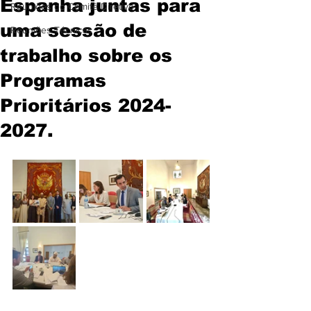
Espanha juntas para
Reuniões do Comitê Diretivo
uma sessão de
Reuniões Técnicas
trabalho sobre os
Programas
Prioritários 2024-
2027.