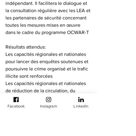
indépendant. Il facilitera le dialogue et 
la consultation régulière avec les LEA et 
les partenaires de sécurité concernant 
toutes les mesures mises en œuvre 
dans le cadre du programme OCWAR-T
Résultats attendus:
Les capacités régionales et nationales 
pour lancer des enquêtes soutenues et 
poursuivre le crime organisé et le trafic 
illicite sont renforcées
Les capacités régionales et nationales 
de réduction de la circulation, du 
transfert et de la disponibilité des armes 
légères et de petit calibre illicites sont 
Facebook
Instagram
LinkedIn
renforcées.
Les capacités régionales et nationales 
pour mieux prévenir et combattre la 
TDP sont renforcées.