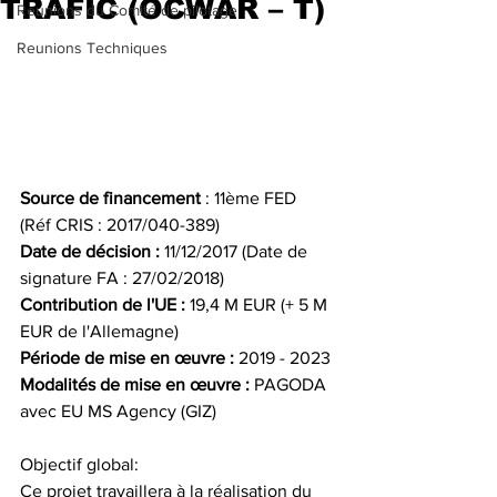
TRAFIC (OCWAR – T)
Reunions du Comité de pilotage
Reunions Techniques
Source de financement 
: 11ème FED 
(Réf CRIS : 2017/040-389)
Date de décision : 
11/12/2017 (Date de 
signature FA : 27/02/2018)
Contribution de l'UE :
 19,4 M EUR (+ 5 M 
EUR de l'Allemagne)
Période de mise en œuvre :
 2019 - 2023
Modalités de mise en œuvre :
 PAGODA 
avec EU MS Agency (GIZ)
Objectif global:
Ce projet travaillera à la réalisation du 