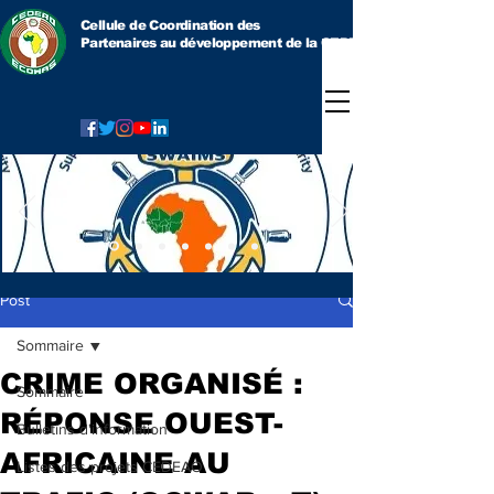
Cellule de Coordination des
Partenaires au développement
de la CEDEAO
Post
Sommaire
CRIME ORGANISÉ :
Sommaire
RÉPONSE OUEST-
Bulletins d'information
AFRICAINE AU
Listes des projets CEDEAO