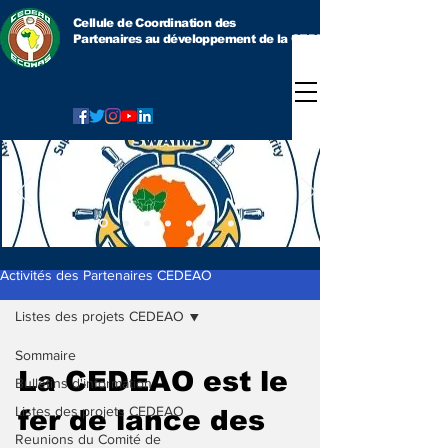
Cellule de Coordination des
Partenaires au développement
de la CEDEAO
Activités des Partenaires CEDEAO
Listes des projets CEDEAO
Sommaire
La CEDEAO est le
Bulletins d'information
Listes des projets CEDEAO
fer de lance des
Reunions du Comité de