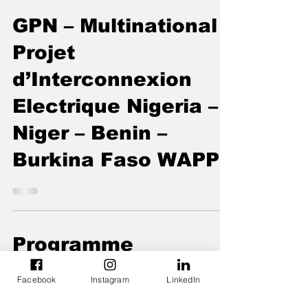
GPN – Multinational -
Projet
d’Interconnexion
Electrique Nigeria –
Niger – Benin –
Burkina Faso WAPP
Programme
d'Identification
Facebook
Instagram
LinkedIn
Unique de l'Afrique