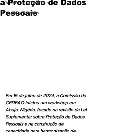
a Proteção de Dados
Reuniões do Comitê Diretivo
Pessoais
Reuniões Técnicas
Em 15 de julho de 2024, a Comissão da 
CEDEAO iniciou um workshop em 
Abuja, Nigéria, focado na revisão da Lei 
Suplementar sobre Proteção de Dados 
Pessoais e na construção de 
capacidade para harmonização de 