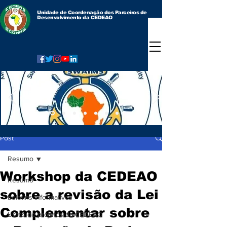
Unidade de Coordenação dos Parceiros de
Desenvolvimento da CEDEAO
Post
Resumo
Workshop da CEDEAO
Resumo
sobre a revisão da Lei
boletins informativos
Complementar sobre
Listas de projetos da CEDEAO