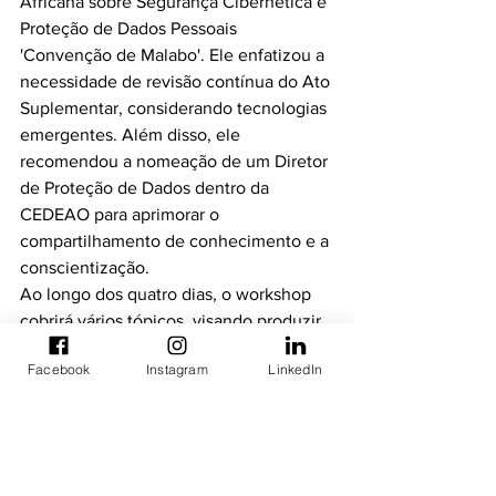
Africana sobre Segurança Cibernética e 
Proteção de Dados Pessoais 
'Convenção de Malabo'. Ele enfatizou a 
necessidade de revisão contínua do Ato 
Suplementar, considerando tecnologias 
emergentes. Além disso, ele 
recomendou a nomeação de um Diretor 
de Proteção de Dados dentro da 
CEDEAO para aprimorar o 
compartilhamento de conhecimento e a 
conscientização.
Ao longo dos quatro dias, o workshop 
cobrirá vários tópicos, visando produzir 
recomendações acionáveis para 
Facebook
Instagram
LinkedIn
atualizar o atual Supplementary Act e 
facilitar o livre fluxo de dados pela 
África. Espera-se que o workshop tenha 
um impacto significativo na proteção de 
dados na África Ocidental e além, 