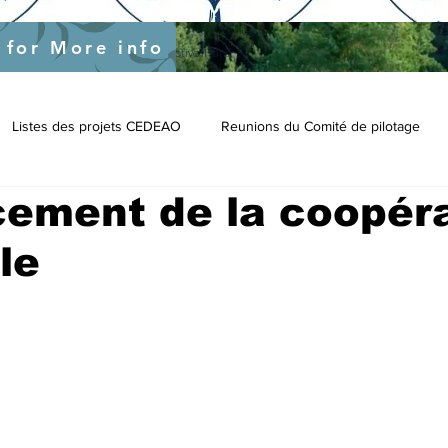
s
 for More info
nal-support-to-ecowas-specific-objective-1-and-3
Listes des projets CEDEAO
Reunions du Comité de pilotage
ement de la coopér
le