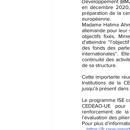
Développement (BMZ)
en décembre 2020, i
préparation de la cer
européenne.
Madame Halima Ahmed,
allemande pour leur s
objectifs fixés. M
d'atteindre ''l'objec
des fonds des parte
internationales'‘. 
continuité des activi
de sa structure.
Cette importante réu
Institutions de la 
jusqu'à présent dans l
Le programme ISE con
CEDEAO-UE pour sou
renforcement de l
l'évaluation des pilier
Pour plus d'informatio
https://fr.raosuppo