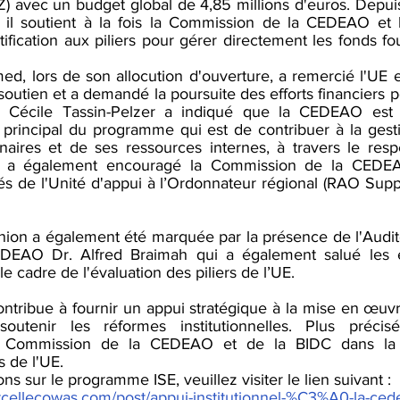
 avec un budget global de 4,85 millions d'euros. Depui
l soutient à la fois la Commission de la CEDEAO et l
tification aux piliers pour gérer directement les fonds fou
 lors de son allocution d'ouverture, a remercié l'UE et
outien et a demandé la poursuite des efforts financiers po
me Cécile Tassin-Pelzer a indiqué que la CEDEAO est
tif principal du programme qui est de contribuer à la gest
naires et de ses ressources internes, à travers le res
Elle a également encouragé la Commission de la CEDEA
tés de l'Unité d'appui à l’Ordonnateur régional (RAO Suppo
nion a également été marquée par la présence de l'Audit
CEDEAO Dr. Alfred Braimah qui a également salué les ef
e cadre de l'évaluation des piliers de l’UE.
tribue à fournir un appui stratégique à la mise en œuvre
tenir les réformes institutionnelles. Plus précisé
a Commission de la CEDEAO et de la BIDC dans la p
s de l'UE.
ns sur le programme ISE, veuillez visiter le lien suivant :
rtcellecowas.com/post/appui-institutionnel-%C3%A0-la-cede