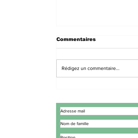
Commentaires
Rédigez un commentaire...
Des experts
Gouvernementaux de la
CEDEAO concluent leur
réunion à Lomé
consacrée à l'examen
du plan d'action de la
stratégie maritime
intégrée.