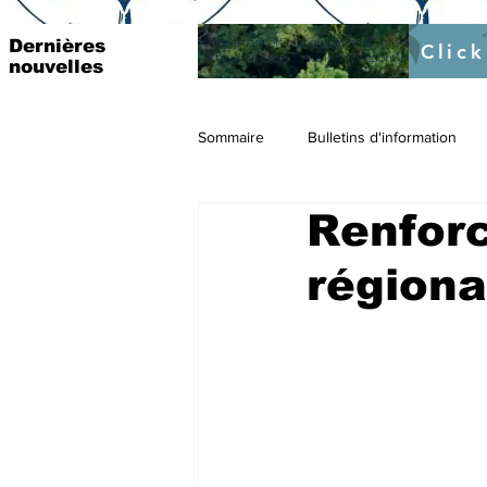
Lancement officiel du projet ISE prévu pour le 4 Mar
Dernières
Click
https://fr.raosupportcellecowas.com/post/institutio
nouvelles
Sommaire
Bulletins d'information
Renforc
régiona