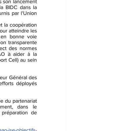
s son lancement 
a BIDC dans la 
rnis par l'Union 
 la coopération 
ur atteindre les 
 en bonne voie 
ion transparente 
pect des normes 
O à aider à la 
rt Cell) au sein 
eur Général des 
forts déployés 
 du partenariat 
ment, dans le 
réparation de 
ao-ise-objectifs-