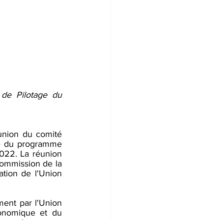
e Pilotage du 
nion du comité 
ge du programme 
2022. La réunion 
mmission de la 
ion de l'Union 
ent par l'Union 
onomique et du 