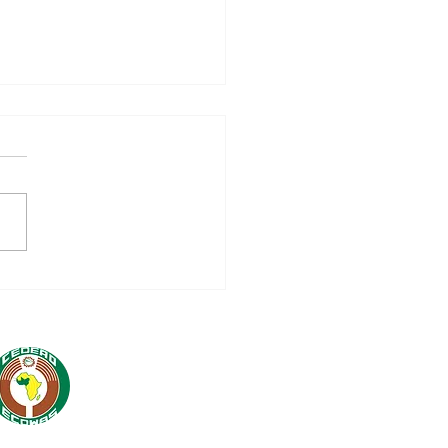
SADC prend la tête
la plateforme de
dination inter-
/RM