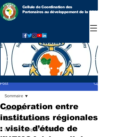
Cellule de Coordination des
Partenaires au développement
de la CEDEAO
Post
Sommaire
Coopération entre
Sommaire
institutions régionales
Bulletins d'information
: visite d’étude de
Listes des projets CEDEAO