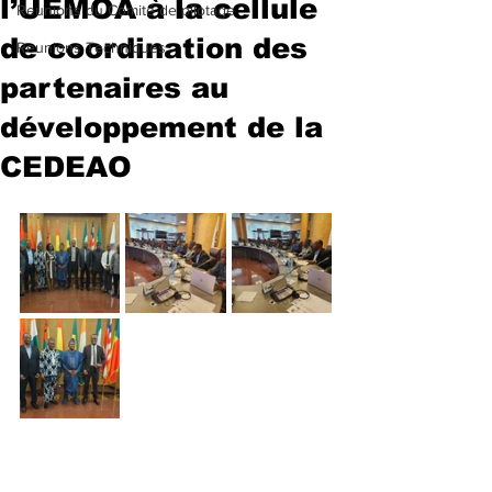
l’UEMOA à la cellule
Reunions du Comité de pilotage
de coordination des
Reunions Techniques
partenaires au
développement de la
CEDEAO