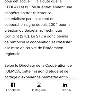
pour cet accueil. Il a ajouté que la 
CEDEAO et l'UEMOA entretiennent une 
coopération très fructueuse 
matérialisée par un accord de 
coopération signé depuis 2004 pour la 
création du Secrétariat Technique 
Conjoint (STC). Le STC a donc permis 
de renforcer la coopération et d'assister 
à la mise en œuvre de l'intégration 
régionale.
Selon le Directeur de la Coopération de 
l’UEMOA, cette mission d’étude et de 
partage d’expérience permettra enfin 
de redynamiser la coopération CEDEAO-
UEMOA et de bénéficier de 
Facebook
Instagram
LinkedIn
l'expérience du Département des 
Relations Extérieures dans la mise en 
place prochaine d’une Unité de 