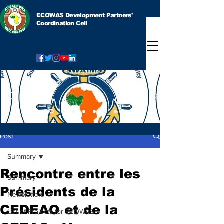
ECOWAS Development Partners'
Coordination Cell
Post
Summary
Rencontre entre les
Summary
Présidents de la
Newsletters
CEDEAO et de la
List of Projects for ECOWAS