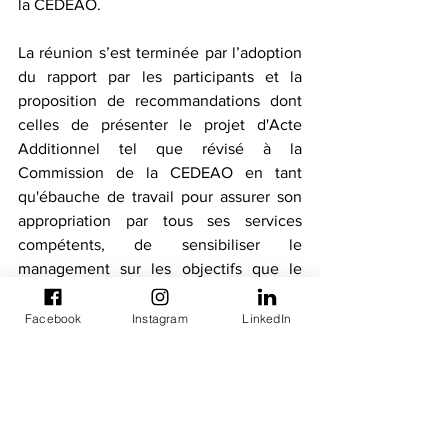
la CEDEAO.
La réunion s’est terminée par l’adoption 
du rapport par les participants et la 
proposition de recommandations dont 
celles de présenter le projet d'Acte 
Additionnel tel que révisé à la 
Commission de la CEDEAO en tant 
qu'ébauche de travail pour assurer son 
appropriation par tous ses services 
compétents, de sensibiliser le 
management sur les objectifs que le 
projet d'Acte additionnel vise à atteindre 
dans la sécurisation du domaine 
Facebook
Instagram
LinkedIn
maritime de la CEDEAO.
A propos de SWAIMS