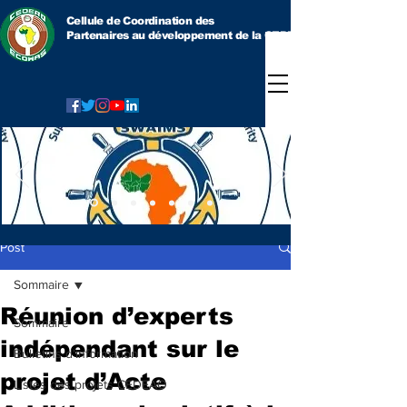
Cellule de Coordination des
Partenaires au développement
de la CEDEAO
Post
Sommaire
Réunion d’experts
Sommaire
indépendant sur le
Bulletins d'information
projet d’Acte
Listes des projets CEDEAO