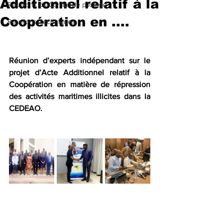
Additionnel relatif à la
Reunions du Comité de pilotage
Coopération en ....
Reunions Techniques
Réunion d’experts indépendant sur le 
projet d’Acte Additionnel relatif à la 
Coopération en matière de répression 
des activités maritimes illicites dans la 
CEDEAO.