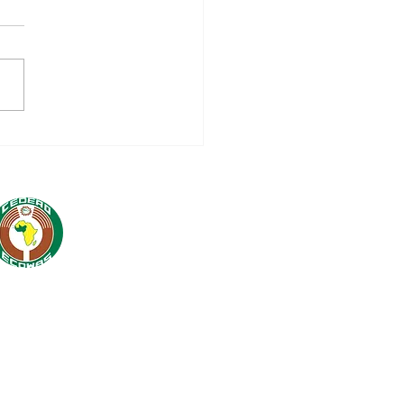
SADC prend la tête
la plateforme de
dination inter-
/RM