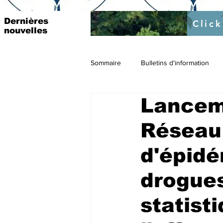
Lancement officiel du projet ISE prévu pour le 4 Mar
Dernières
Click
https://fr.raosupportcellecowas.com/post/institutio
nouvelles
Sommaire
Bulletins d'information
Lancem
Réseau 
d'épidé
drogue
statist