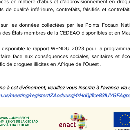
nces en matière d’abus et d’approvisionnement en drogue
 de qualité inférieure, contrefaits, falsifiés et contrefai
 sur les données collectées par les Points Focaux Nati
es États membres de la CEDEAO disponibles et en Maur
 disponible le rapport WENDU 2023 pour la programmatio
 faire face aux conséquences sociales, sanitaires et éc
ic de drogues illicites en Afrique de l'Ouest 
.
gne à cet événement, veuillez vous inscrire à l'avance via 
m.us/meeting/register/tZAoduusqj4rHd0jffce83IUYGFAgp