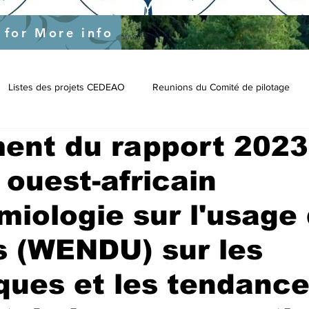
s
 for More info
nal-support-to-ecowas-specific-objective-1-and-3
Listes des projets CEDEAO
Reunions du Comité de pilotage
ent du rapport 2023
ouest-africain
miologie sur l'usage
s (WENDU) sur les
iques et les tendanc