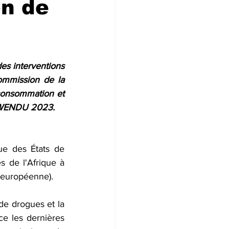
on de
es interventions 
mmission de la 
onsommation et 
rt WENDU 2023.
e des États de 
 de l'Afrique à 
n européenne).
de drogues et la 
 les dernières 