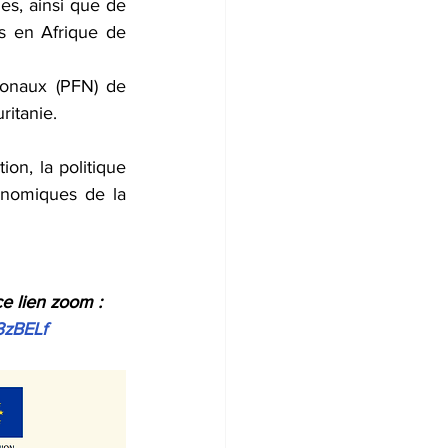
s, ainsi que de 
ts en Afrique de 
onaux (PFN) de 
itanie.
n, la politique 
onomiques de la 
ce lien zoom :
3zBELf