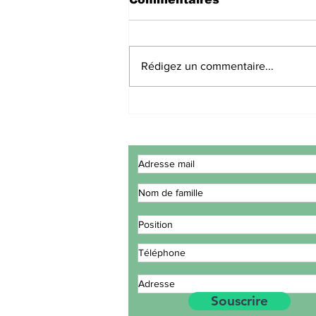
Rédigez un commentaire...
Des experts
Gouvernementaux de la
CEDEAO concluent leur
réunion à Lomé
consacrée à l'examen
du plan d'action de la
stratégie maritime
intégrée.
Souscrire