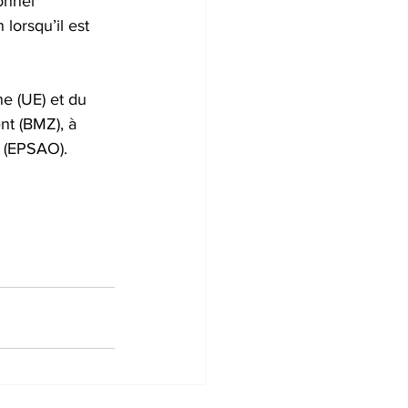
onnel 
orsqu’il est 
e (UE) et du 
t (BMZ), à 
é (EPSAO).