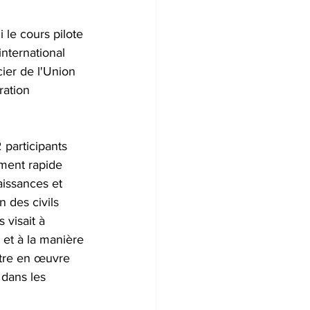
le cours pilote 
international 
ier de l'Union 
ation 
participants 
ment rapide 
aissances et 
des civils 
 visait à 
 et à la manière 
ttre en œuvre 
 dans les 