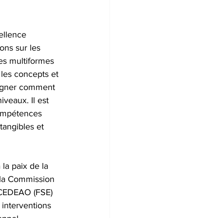
llence 
ons sur les 
es multiformes 
 les concepts et 
seigner comment 
iveaux. Il est 
compétences 
tangibles et 
la paix de la 
la Commission 
a CEDEAO (FSE) 
 interventions 