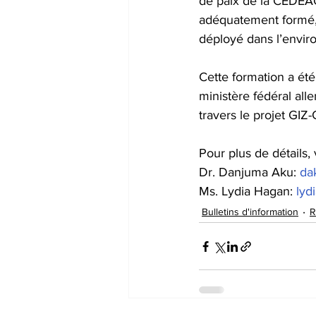
de paix de la CEDEAO
adéquatement formé, 
déployé dans l’envir
Cette formation a été
ministère fédéral al
travers le projet GI
Pour plus de détails, 
Dr. Danjuma Aku: 
da
Ms. Lydia Hagan: 
lyd
Bulletins d'information
R