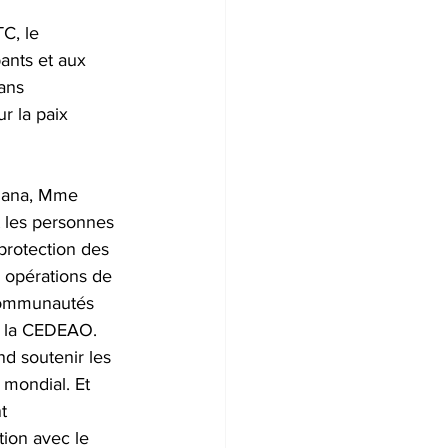
C, le 
ants et aux 
ans 
r la paix 
Ghana, Mme 
t les personnes 
protection des 
 opérations de 
 communautés 
r la CEDEAO. 
d soutenir les 
 mondial. Et 
t 
ion avec le 