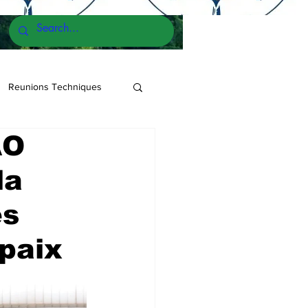
Reunions Techniques
AO
la
es
 paix