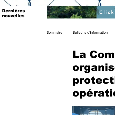
Lancement officiel du projet ISE prévu pour le 4 Mar
Dernières
Click
https://fr.raosupportcellecowas.com/post/institutio
nouvelles
Sommaire
Bulletins d'information
La Com
organis
protect
opérati