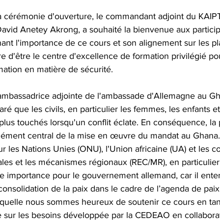
la cérémonie d'ouverture, le commandant adjoint du KAIPT
avid Anetey Akrong, a souhaité la bienvenue aux particip
ant l'importance de ce cours et son alignement sur les pl
e d'être le centre d'excellence de formation privilégié pou
mation en matière de sécurité.
'ambassadrice adjointe de l'ambassade d'Allemagne au 
aré que les civils, en particulier les femmes, les enfants e
 plus touchés lorsqu'un conflit éclate. En conséquence, la 
'élément central de la mise en œuvre du mandat au Ghana.
ur les Nations Unies (ONU), l'Union africaine (UA) et les
es et les mécanismes régionaux (REC/MR), en particulie
e importance pour le gouvernement allemand, car il enten
consolidation de la paix dans le cadre de l’agenda de paix
 laquelle nous sommes heureux de soutenir ce cours en tan
e sur les besoins développée par la CEDEAO en collaborat