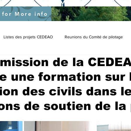
s
 for More info
nal-support-to-ecowas-specific-objective-1-and-3
Listes des projets CEDEAO
Reunions du Comité de pilotage
mission de la CEDE
e une formation sur 
ion des civils dans l
ons de soutien de la