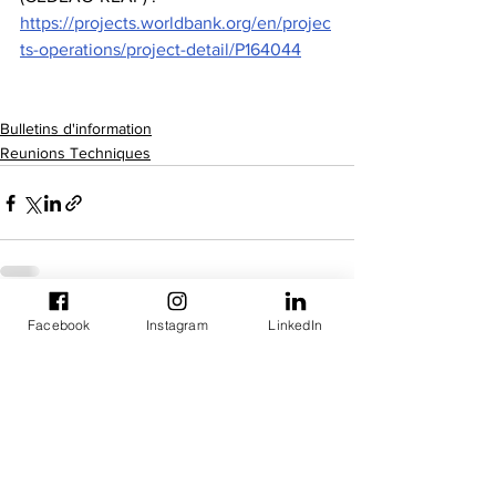
https://projects.worldbank.org/en/projec
ts-operations/project-detail/P164044
Bulletins d'information
Reunions Techniques
Facebook
Instagram
LinkedIn
Voir tout
Posts récents