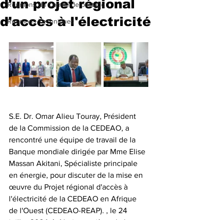
d'un projet régional
Reunions du Comité de pilotage
d'accès à l'électricité
Reunions Techniques
S.E. Dr. Omar Alieu Touray, Président 
de la Commission de la CEDEAO, a 
rencontré une équipe de travail de la 
Banque mondiale dirigée par Mme Elise 
Massan Akitani, Spécialiste principale 
en énergie, pour discuter de la mise en 
œuvre du Projet régional d'accès à 
l'électricité de la CEDEAO en Afrique 
de l'Ouest (CEDEAO-REAP). , le 24 