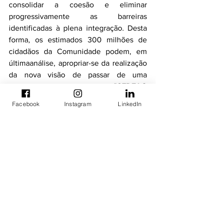
consolidar a coesão e eliminar 
progressivamente as barreiras 
identificadas à plena integração. Desta 
forma, os estimados 300 milhões de 
cidadãos da Comunidade podem, em 
últimaanálise, apropriar-se da realização 
da nova visão de passar de uma 
CEDEAO de Estados para uma 
"CEDEAO 
dos Povos
: 
Paz e Prosperidade para 
Facebook
Instagram
LinkedIn
Todos
" até 2050.
UNIDIR
 é um instituto autônomo 
financiado por contribuições voluntárias 
dentro das Nações Unidas.O UNIDIR, 
um dos poucos institutos políticos do 
mundo com foco no desarmamento, 
gera conhecimento e promove o 
diálogo e a ação sobre desarmamento e 
segurança.Com sede em Genebra, 