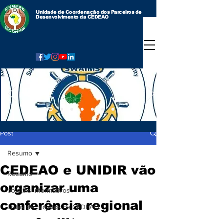
Unidade de Coordenação dos Parceiros de
Desenvolvimento da CEDEAO
Post
Resumo
CEDEAO e UNIDIR vão
Resumo
organizar uma
boletins informativos
conferência regional
Listas de projetos da CEDEAO