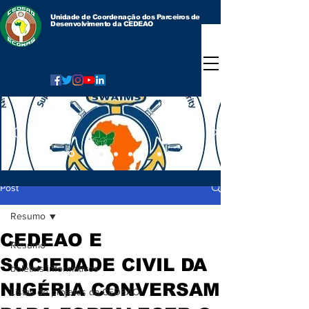
Unidade de Coordenação dos Parceiros de
Desenvolvimento da CEDEAO
Post
Resumo
CEDEAO E
Resumo
SOCIEDADE CIVIL DA
boletins informativos
NIGÉRIA CONVERSAM
Listas de projetos da CEDEAO