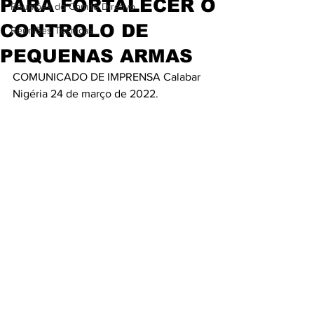
PARA FORTALECER O
Reuniões do Comitê Diretivo
CONTROLO DE
Reuniões Técnicas
PEQUENAS ARMAS
COMUNICADO DE IMPRENSA Calabar 
Nigéria 24 de março de 2022.