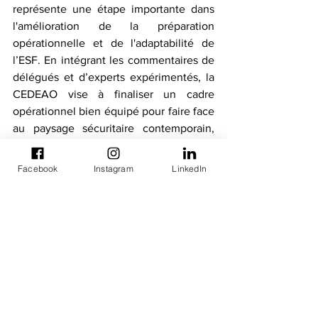
représente une étape importante dans 
l'amélioration de la préparation 
opérationnelle et de l'adaptabilité de 
l’ESF. En intégrant les commentaires de 
délégués et d’experts expérimentés, la 
CEDEAO vise à finaliser un cadre 
opérationnel bien équipé pour faire face 
au paysage sécuritaire contemporain, 
garantissant la paix et la stabilité dans la 
région.
Facebook
Instagram
LinkedIn
Cet atelier est organisé dans le cadre du 
projet CEDEAO EPSAO, cofinancé par 
l'Union Européenne et le ministère 
fédéral allemand de la Coopération 
économique et du Développement 
(BMZ).
Bulletins d'information
Reunions Techniques