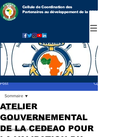
Cellule de Coordination des
Partenaires au développement
de la CEDEAO
Post
Sommaire
ATELIER
Sommaire
GOUVERNEMENTAL
Bulletins d'information
DE LA CEDEAO POUR
Listes des projets CEDEAO